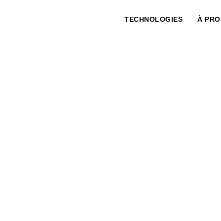
TECHNOLOGIES
À PR
NOS INNOVATIONS C
L'ÉNERGIE THERMIQ